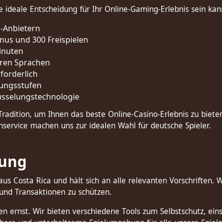
 ideale Entscheidung für Ihr Online-Gaming-Erlebnis sein kan
m-Anbietern
us und 300 Freispielen
inuten
eren Sprachen
forderlich
ungsstufen
üsselungstechnologie
radition, um Ihnen das beste Online-Casino-Erlebnis zu biete
service machen uns zur idealen Wahl für deutsche Spieler.
rung
 aus Costa Rica und hält sich an alle relevanten Vorschriften
 und Transaktionen zu schützen.
 ernst. Wir bieten verschiedene Tools zum Selbstschutz, einsch