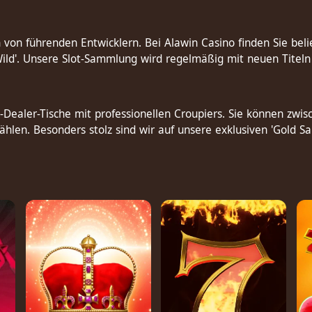
on führenden Entwicklern. Bei Alawin Casino finden Sie belie
ild'. Unsere Slot-Sammlung wird regelmäßig mit neuen Titeln e
-Dealer-Tische mit professionellen Croupiers. Sie können zwis
en. Besonders stolz sind wir auf unsere exklusiven 'Gold Salo