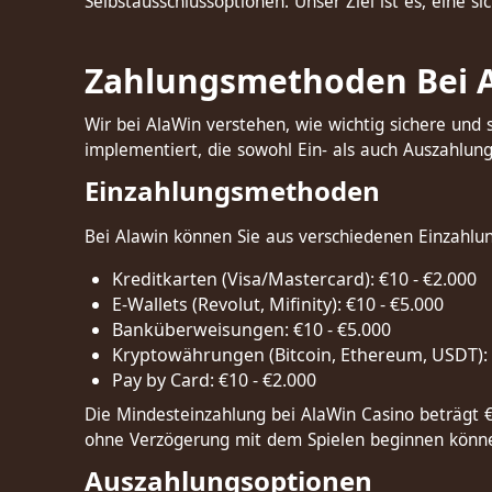
Selbstausschlussoptionen. Unser Ziel ist es, eine 
Zahlungsmethoden Bei A
Wir bei AlaWin verstehen, wie wichtig sichere und 
implementiert, die sowohl Ein- als auch Auszahlung
Einzahlungsmethoden
Bei Alawin können Sie aus verschiedenen Einzahlu
Kreditkarten (Visa/Mastercard): €10 - €2.000
E-Wallets (Revolut, Mifinity): €10 - €5.000
Banküberweisungen: €10 - €5.000
Kryptowährungen (Bitcoin, Ethereum, USDT): 
Pay by Card: €10 - €2.000
Die Mindesteinzahlung bei AlaWin Casino beträgt €1
ohne Verzögerung mit dem Spielen beginnen könn
Auszahlungsoptionen