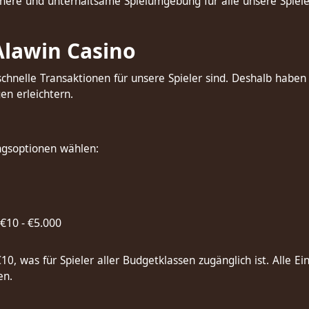
sichere und unterhaltsame Spielumgebung für alle unsere Spiele
lawin Casino
schnelle Transaktionen für unsere Spieler sind. Deshalb habe
en erleichtern.
ngsoptionen wählen:
€10 - €5.000
0, was für Spieler aller Budgetklassen zugänglich ist. Alle E
en.