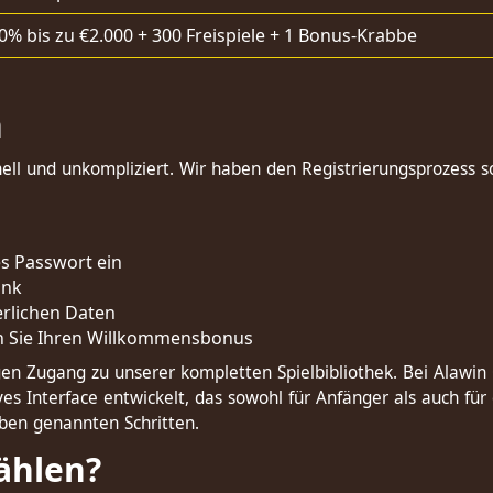
0% bis zu €2.000 + 300 Freispiele + 1 Bonus-Krabbe
n
ll und unkompliziert. Wir haben den Registrierungsprozess so
es Passwort ein
ink
erlichen Daten
ten Sie Ihren Willkommensbonus
igen Zugang zu unserer kompletten Spielbibliothek. Bei Alawin
es Interface entwickelt, das sowohl für Anfänger als auch für 
ben genannten Schritten.
ählen?