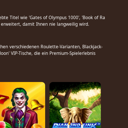
bte Titel wie 'Gates of Olympus 1000', 'Book of Ra
rweitert, damit Ihnen nie langweilig wird.
chen verschiedenen Roulette-Varianten, Blackjack-
on' VIP-Tische, die ein Premium-Spielerlebnis